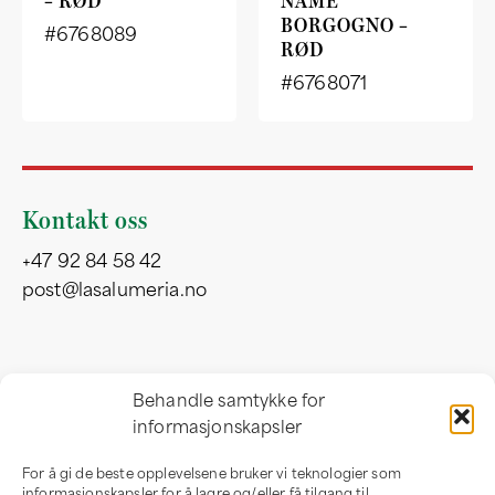
– RØD
NAME
BORGOGNO –
#6768089
RØD
#6768071
Kontakt oss
+47 92 84 58 42
post@lasalumeria.no
Besøksadresse
Behandle samtykke for
informasjonskapsler
Professor Birkelandsvei 32 b
1081 Oslo
For å gi de beste opplevelsene bruker vi teknologier som
Norge