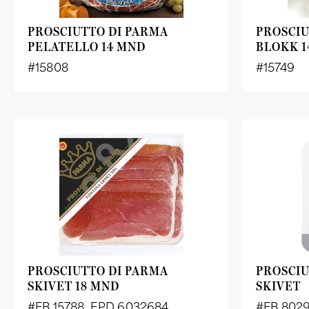
PROSCIUTTO DI PARMA
PROSCIU
PELATELLO 14 MND
BLOKK 1
#15808
#15749
PROSCIUTTO DI PARMA
PROSCI
SKIVET 18 MND
SKIVET
#FB 15788, EPD 6032684
#FB 8029