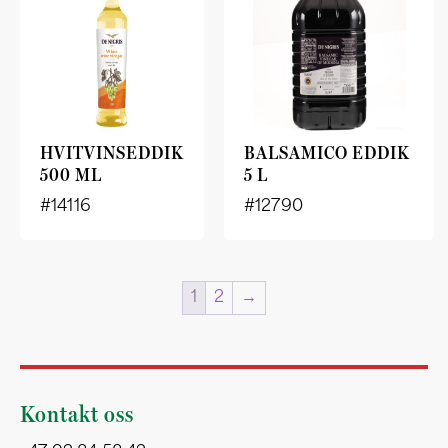
HVITVINSEDDIK
BALSAMICO EDDIK
500 ML
5 L
#14116
#12790
1
2
→
Kontakt oss