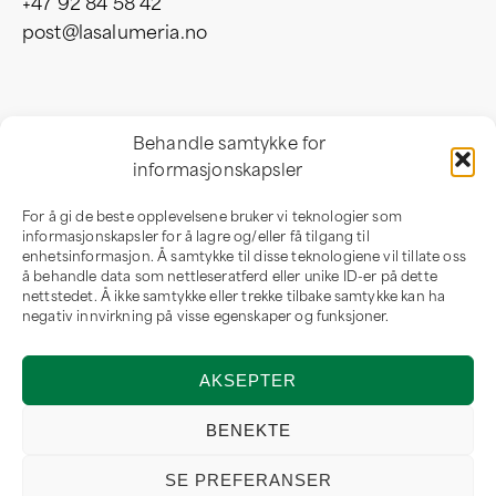
+47 92 84 58 42
post@lasalumeria.no
Besøksadresse
Behandle samtykke for
informasjonskapsler
Professor Birkelandsvei 32 b
1081 Oslo
For å gi de beste opplevelsene bruker vi teknologier som
Norge
informasjonskapsler for å lagre og/eller få tilgang til
enhetsinformasjon. Å samtykke til disse teknologiene vil tillate oss
å behandle data som nettleseratferd eller unike ID-er på dette
nettstedet. Å ikke samtykke eller trekke tilbake samtykke kan ha
negativ innvirkning på visse egenskaper og funksjoner.
Om oss
AKSEPTER
Om LaSalumeria
Forhandler
BENEKTE
SE PREFERANSER