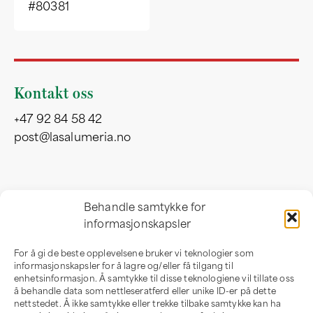
#80381
Kontakt oss
+47 92 84 58 42
post@lasalumeria.no
Besøksadresse
Behandle samtykke for
informasjonskapsler
Professor Birkelandsvei 32 b
1081 Oslo
For å gi de beste opplevelsene bruker vi teknologier som
Norge
informasjonskapsler for å lagre og/eller få tilgang til
enhetsinformasjon. Å samtykke til disse teknologiene vil tillate oss
å behandle data som nettleseratferd eller unike ID-er på dette
nettstedet. Å ikke samtykke eller trekke tilbake samtykke kan ha