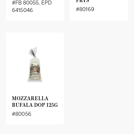
FRYS
#FB 80055, EPD
#80169
6415046
MOZZARELLA
BUFALA DOP 125G
#80056