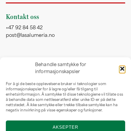
Kontakt oss
+47 92 84 58 42
post@lasalumeria.no
Besøksadresse
Behandle samtykke for
informasjonskapsler
Professor Birkelandsvei 32 b
1081 Oslo
For å gi de beste opplevelsene bruker vi teknologier som
Norge
informasjonskapsler for å lagre og/eller få tilgang til
enhetsinformasjon. Å samtykke til disse teknologiene vil tillate oss
å behandle data som nettleseratferd eller unike ID-er på dette
nettstedet. Å ikke samtykke eller trekke tilbake samtykke kan ha
negativ innvirkning på visse egenskaper og funksjoner.
Om oss
AKSEPTER
Om LaSalumeria