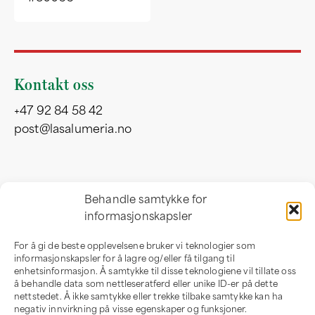
Kontakt oss
+47 92 84 58 42
post@lasalumeria.no
Besøksadresse
Behandle samtykke for
informasjonskapsler
Professor Birkelandsvei 32 b
1081 Oslo
For å gi de beste opplevelsene bruker vi teknologier som
Norge
informasjonskapsler for å lagre og/eller få tilgang til
enhetsinformasjon. Å samtykke til disse teknologiene vil tillate oss
å behandle data som nettleseratferd eller unike ID-er på dette
nettstedet. Å ikke samtykke eller trekke tilbake samtykke kan ha
negativ innvirkning på visse egenskaper og funksjoner.