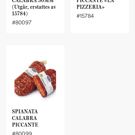
CALABRA 50MM
PICCANTE «LA
(Utgår, erstattes av
PIZZERIA»
15784)
#15784
#80097
SPIANATA
CALABRA
PICCANTE
#80099