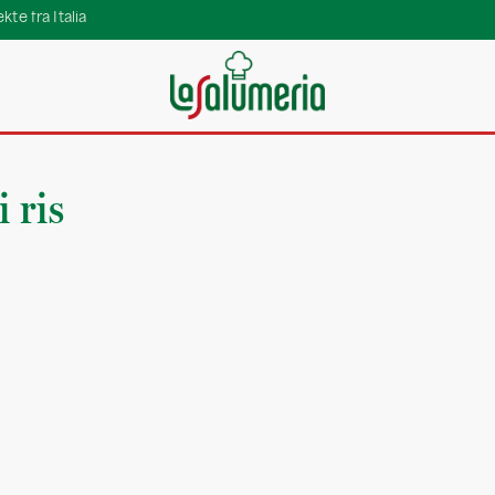
te fra Italia
 ris