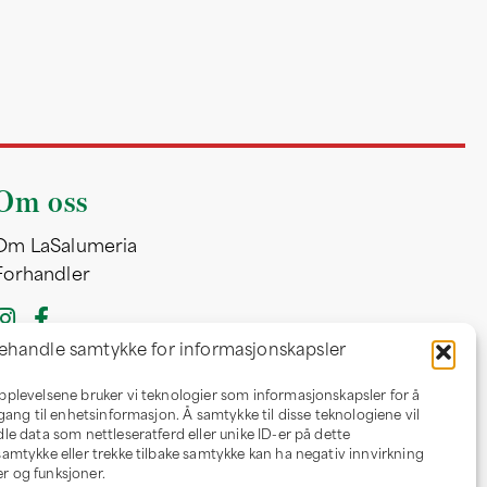
Om oss
Om LaSalumeria
Forhandler
ehandle samtykke for informasjonskapsler
opplevelsene bruker vi teknologier som informasjonskapsler for å
ilgang til enhetsinformasjon. Å samtykke til disse teknologiene vil
dle data som nettleseratferd eller unike ID-er på dette
 samtykke eller trekke tilbake samtykke kan ha negativ innvirkning
r og funksjoner.