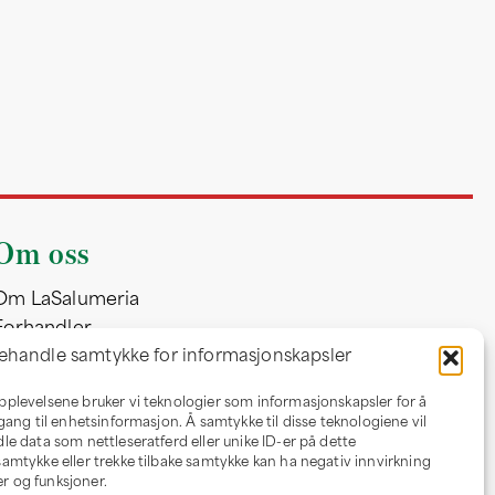
Om oss
Om LaSalumeria
Forhandler
ehandle samtykke for informasjonskapsler
opplevelsene bruker vi teknologier som informasjonskapsler for å
ilgang til enhetsinformasjon. Å samtykke til disse teknologiene vil
dle data som nettleseratferd eller unike ID-er på dette
 samtykke eller trekke tilbake samtykke kan ha negativ innvirkning
r og funksjoner.