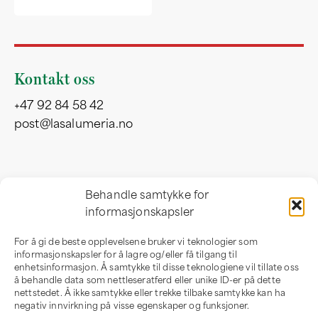
Kontakt oss
+47 92 84 58 42
post@lasalumeria.no
Besøksadresse
Behandle samtykke for
informasjonskapsler
Professor Birkelandsvei 32 b
1081 Oslo
For å gi de beste opplevelsene bruker vi teknologier som
Norge
informasjonskapsler for å lagre og/eller få tilgang til
enhetsinformasjon. Å samtykke til disse teknologiene vil tillate oss
å behandle data som nettleseratferd eller unike ID-er på dette
nettstedet. Å ikke samtykke eller trekke tilbake samtykke kan ha
negativ innvirkning på visse egenskaper og funksjoner.