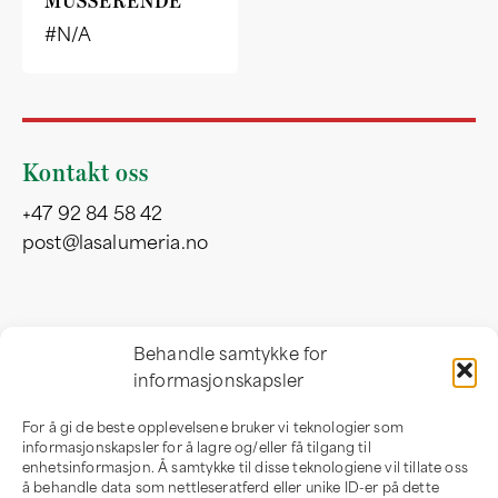
MUSSERENDE
#N/A
Kontakt oss
+47 92 84 58 42
post@lasalumeria.no
Besøksadresse
Behandle samtykke for
informasjonskapsler
Professor Birkelandsvei 32 b
1081 Oslo
For å gi de beste opplevelsene bruker vi teknologier som
Norge
informasjonskapsler for å lagre og/eller få tilgang til
enhetsinformasjon. Å samtykke til disse teknologiene vil tillate oss
å behandle data som nettleseratferd eller unike ID-er på dette