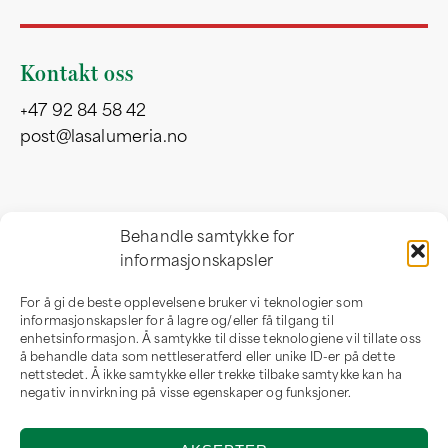
Kontakt oss
+47 92 84 58 42
post@lasalumeria.no
Besøksadresse
Behandle samtykke for
informasjonskapsler
Professor Birkelandsvei 32 b
1081 Oslo
For å gi de beste opplevelsene bruker vi teknologier som
Norge
informasjonskapsler for å lagre og/eller få tilgang til
enhetsinformasjon. Å samtykke til disse teknologiene vil tillate oss
å behandle data som nettleseratferd eller unike ID-er på dette
nettstedet. Å ikke samtykke eller trekke tilbake samtykke kan ha
negativ innvirkning på visse egenskaper og funksjoner.
Om oss