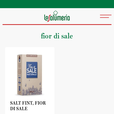
Våre grossister har leveranser daglig eller
ukentlig over hele landet
fior di sale
SALT FINT, FIOR
DI SALE