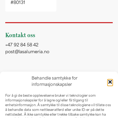
#80131
Kontakt oss
+47 92 84 58 42
post@lasalumeria.no
Besøksadresse
Behandle samtykke for
informasjonskapsler
Professor Birkelandsvei 32 b
1081 Oslo
For å gi de beste opplevelsene bruker vi teknologier som
Norge
informasjonskapsler for å lagre og/eller få tilgang til
enhetsinformasjon. Å samtykke til disse teknologiene vil tillate oss
å behandle data som nettleseratferd eller unike ID-er på dette
nettstedet. Å ikke samtykke eller trekke tilbake samtykke kan ha