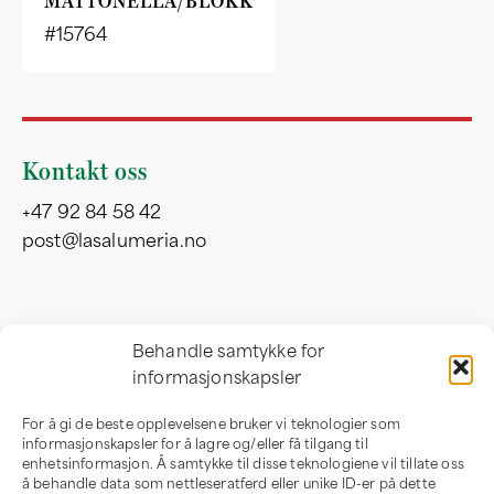
MATTONELLA/BLOKK
#15764
Kontakt oss
+47 92 84 58 42
post@lasalumeria.no
Besøksadresse
Behandle samtykke for
informasjonskapsler
Professor Birkelandsvei 32 b
1081 Oslo
For å gi de beste opplevelsene bruker vi teknologier som
Norge
informasjonskapsler for å lagre og/eller få tilgang til
enhetsinformasjon. Å samtykke til disse teknologiene vil tillate oss
å behandle data som nettleseratferd eller unike ID-er på dette