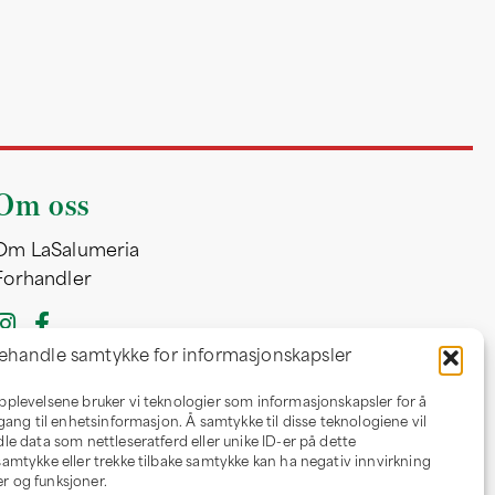
Om oss
Om LaSalumeria
Forhandler
ehandle samtykke for informasjonskapsler
opplevelsene bruker vi teknologier som informasjonskapsler for å
ilgang til enhetsinformasjon. Å samtykke til disse teknologiene vil
dle data som nettleseratferd eller unike ID-er på dette
 samtykke eller trekke tilbake samtykke kan ha negativ innvirkning
r og funksjoner.