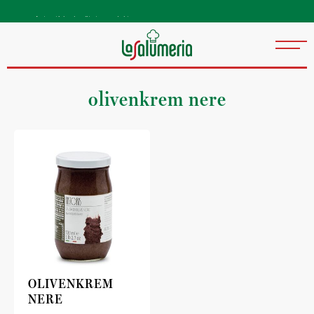
Autentiske kvalitetsprodukter
direkte fra Italia
olivenkrem nere
OLIVENKREM
NERE