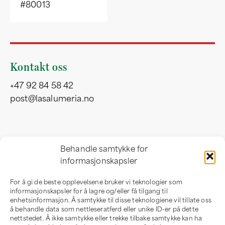
#80013
Kontakt oss
+47 92 84 58 42
post@lasalumeria.no
Besøksadresse
Behandle samtykke for
informasjonskapsler
Professor Birkelandsvei 32 b
1081 Oslo
For å gi de beste opplevelsene bruker vi teknologier som
Norge
informasjonskapsler for å lagre og/eller få tilgang til
enhetsinformasjon. Å samtykke til disse teknologiene vil tillate oss
å behandle data som nettleseratferd eller unike ID-er på dette
nettstedet. Å ikke samtykke eller trekke tilbake samtykke kan ha