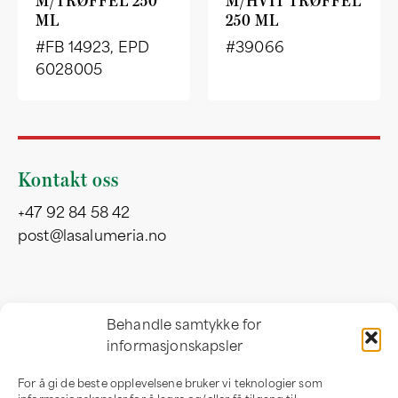
M/TRØFFEL 250
M/HVIT TRØFFEL
ML
250 ML
#FB 14923, EPD
#39066
6028005
Kontakt oss
+47 92 84 58 42
post@lasalumeria.no
Besøksadresse
Behandle samtykke for
informasjonskapsler
Professor Birkelandsvei 32 b
1081 Oslo
For å gi de beste opplevelsene bruker vi teknologier som