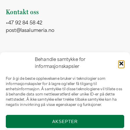
Kontakt oss
+47 92 84 58 42
post@lasalumeria.no
Besøksadresse
Behandle samtykke for
informasjonskapsler
Professor Birkelandsvei 32 b
1081 Oslo
For å gi de beste opplevelsene bruker vi teknologier som
Norge
informasjonskapsler for å lagre og/eller få tilgang til
enhetsinformasjon. Å samtykke til disse teknologiene vil tillate oss
å behandle data som nettleseratferd eller unike ID-er på dette
nettstedet. Å ikke samtykke eller trekke tilbake samtykke kan ha
negativ innvirkning på visse egenskaper og funksjoner.
Om oss
AKSEPTER
Om LaSalumeria
Forhandler