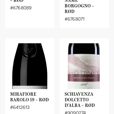
– RØD
NAME
BORGOGNO –
#6768089
RØD
#6768071
MIRAFIORE
SCHIAVENZA
BAROLO 19 – RØD
DOLCETTO
D’ALBA – RØD
#6412613
#9090274