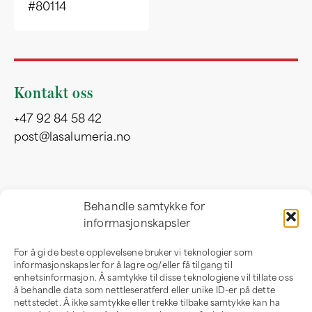
#80114
Kontakt oss
+47 92 84 58 42
post@lasalumeria.no
Besøksadresse
Behandle samtykke for
informasjonskapsler
Professor Birkelandsvei 32 b
1081 Oslo
For å gi de beste opplevelsene bruker vi teknologier som
Norge
informasjonskapsler for å lagre og/eller få tilgang til
enhetsinformasjon. Å samtykke til disse teknologiene vil tillate oss
å behandle data som nettleseratferd eller unike ID-er på dette
nettstedet. Å ikke samtykke eller trekke tilbake samtykke kan ha