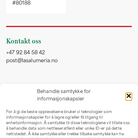
#80188
Kontakt oss
+47 92 84 58 42
post@lasalumeria.no
Besøksadresse
Behandle samtykke for
informasjonskapsler
Professor Birkelandsvei 32 b
1081 Oslo
For å gi de beste opplevelsene bruker vi teknologier som
Norge
informasjonskapsler for å lagre og/eller få tilgang til
enhetsinformasjon. Å samtykke til disse teknologiene vil tillate oss
å behandle data som nettleseratferd eller unike ID-er på dette
nettstedet. Å ikke samtykke eller trekke tilbake samtykke kan ha