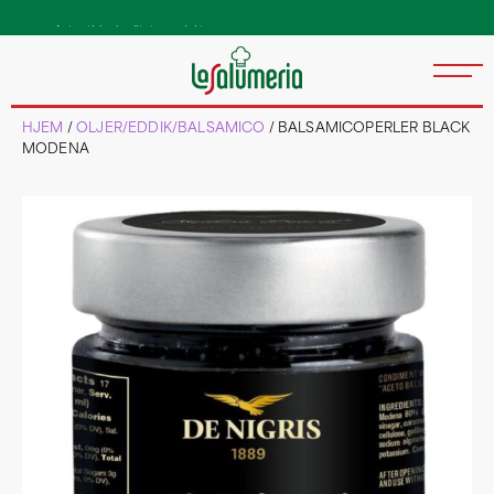
Autentiske kvalitetsprodukter
direkte fra Italia
HJEM
/
OLJER/EDDIK/BALSAMICO
/ BALSAMICOPERLER BLACK
MODENA