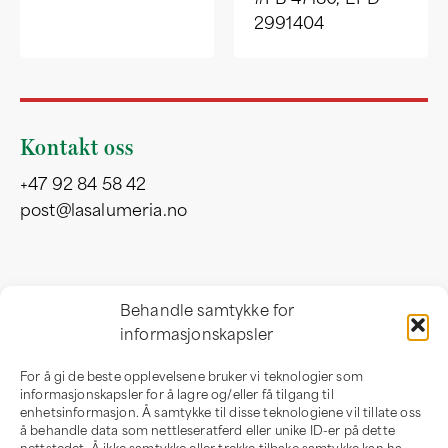
#FB 47180, EPD
2991404
Kontakt oss
+47 92 84 58 42
post@lasalumeria.no
Besøksadresse
Behandle samtykke for
informasjonskapsler
Professor Birkelandsvei 32 b
1081 Oslo
For å gi de beste opplevelsene bruker vi teknologier som
Norge
informasjonskapsler for å lagre og/eller få tilgang til
enhetsinformasjon. Å samtykke til disse teknologiene vil tillate oss
å behandle data som nettleseratferd eller unike ID-er på dette