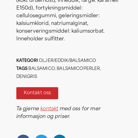
(kokt druemost), vineddik, farge: karamell
E150d), fortykningsmiddel:
cellulosegummi, geleringsmidler:
kalsiumklorid, natriumalginat,
konserveringsmiddel: kaliumsorbat.
Inneholder sulfitter.
KATEGORI
OLJER/EDDIK/BALSAMICO
TAGS
BALSAMICO
,
BALSAMICOPERLER
,
DENIGRIS
Kontakt oss
Ta gjerne
kontakt
med oss for mer
informasjon og priser.