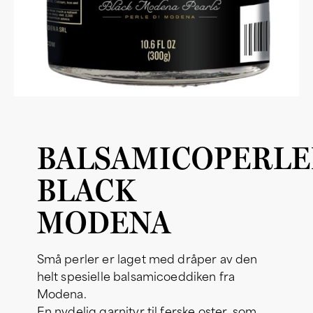
BALSAMICOPERLE
BLACK
MODENA
Små perler er laget med dråper av den
helt spesielle balsamicoeddiken fra
Modena.
En nydelig garnityr til ferske oster, som