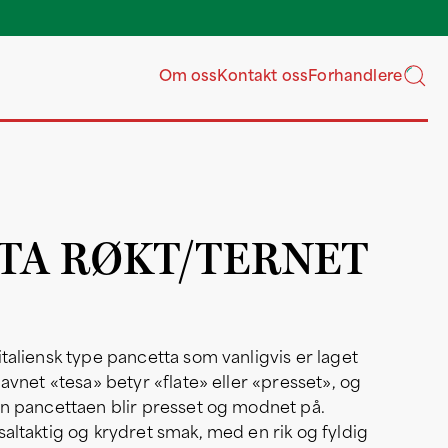
Våre grossister har l
ukentlig ove
Om oss
Kontakt oss
Forhandlere
TA RØKT/TERNET
italiensk type pancetta som vanligvis er laget
Navnet «tesa» betyr «flate» eller «presset», og
en pancettaen blir presset og modnet på.
saltaktig og krydret smak, med en rik og fyldig