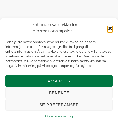
Besøksadresse
Behandle samtykke for
informasjonskapsler
Professor Birkelandsvei 32 b
1081 Oslo
For å gi de beste opplevelsene bruker vi teknologier som
Norge
informasjonskapsler for å lagre og/eller få tilgang til
enhetsinformasjon. Å samtykke til disse teknologiene vil tillate oss
å behandle data som nettleseratferd eller unike ID-er på dette
nettstedet. Å ikke samtykke eller trekke tilbake samtykke kan ha
negativ innvirkning på visse egenskaper og funksjoner.
Om oss
AKSEPTER
Om LaSalumeria
Forhandler
BENEKTE
SE PREFERANSER
Cookie-erklæring