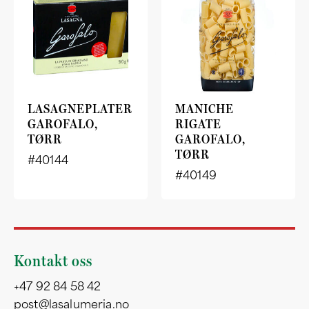
LASAGNEPLATER
MANICHE
GAROFALO,
RIGATE
TØRR
GAROFALO,
TØRR
#40144
#40149
Kontakt oss
+47 92 84 58 42
post@lasalumeria.no