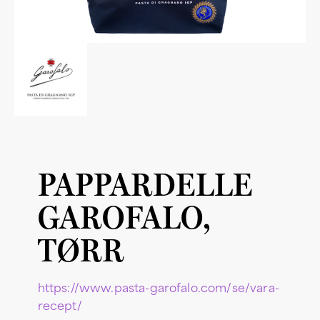
PAPPARDELLE
GAROFALO,
TØRR
https://www.pasta-garofalo.com/se/vara-
recept/