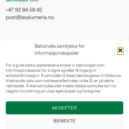
+47 92 84 58 42
post@lasalumeria.no
Besøksadresse
Behandle samtykke for
informasjonskapsler
Professor Birkelandsvei 32 b
1081 Oslo
For å gi de beste opplevelsene bruker vi teknologier som
Norge
informasjonskapsler for å lagre og/eller få tilgang til
enhetsinformasjon. Å samtykke til disse teknologiene vil tillate oss
å behandle data som nettleseratferd eller unike ID-er på dette
nettstedet. Å ikke samtykke eller trekke tilbake samtykke kan ha
negativ innvirkning på visse egenskaper og funksjoner.
Om oss
AKSEPTER
Om LaSalumeria
Forhandler
BENEKTE