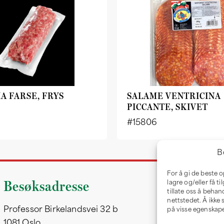
IA FARSE, FRYS
SALAME VENTRICINA
PICCANTE, SKIVET
#15806
B
For å gi de beste 
Besøksadresse
lagre og/eller få t
tillate oss å behan
nettstedet. Å ikke
Professor Birkelandsvei 32 b
på visse egenskape
1081 Oslo