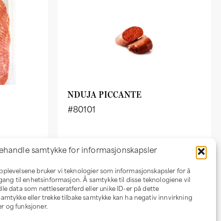
NDUJA PICCANTE
#80101
ehandle samtykke for informasjonskapsler
opplevelsene bruker vi teknologier som informasjonskapsler for å
Om oss
ilgang til enhetsinformasjon. Å samtykke til disse teknologiene vil
dle data som nettleseratferd eller unike ID-er på dette
 samtykke eller trekke tilbake samtykke kan ha negativ innvirkning
Om LaSalumeria
r og funksjoner.
Forhandler