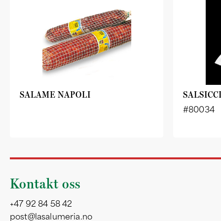
SALAME NAPOLI
SALSICC
#80034
Kontakt oss
+47 92 84 58 42
post@lasalumeria.no