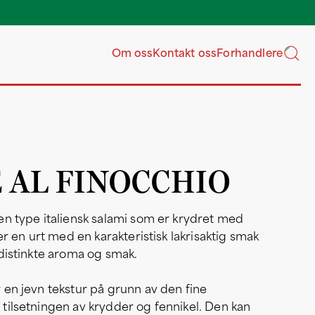
Våre gros
Om oss
Kontakt oss
Forhandlere
 AL FINOCCHIO
en type italiensk salami som er krydret med
er en urt med en karakteristisk lakrisaktig smak
distinkte aroma og smak.
en jevn tekstur på grunn av den fine
tilsetningen av krydder og fennikel. Den kan