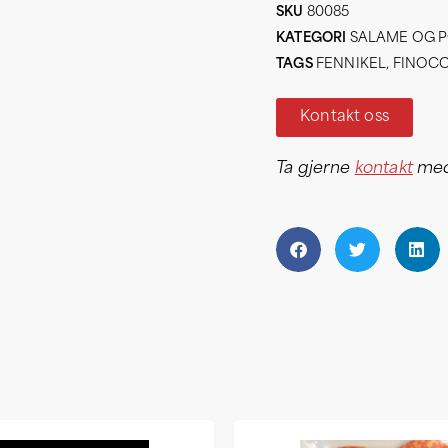
SKU
80085
KATEGORI
SALAME OG 
TAGS
FENNIKEL
,
FINOC
Kontakt oss
Ta gjerne
kontakt
med 