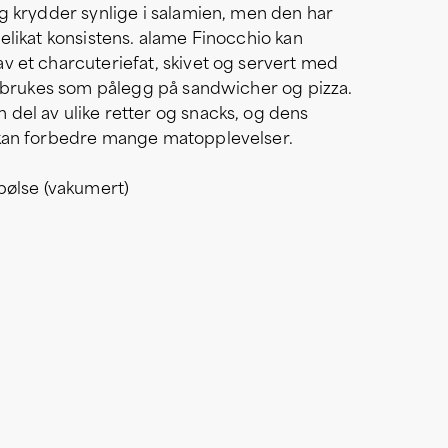
og krydder synlige i salamien, men den har
delikat konsistens. alame Finocchio kan
v et charcuteriefat, skivet og servert med
er brukes som pålegg på sandwicher og pizza.
del av ulike retter og snacks, og dens
 kan forbedre mange matopplevelser.
 pølse (vakumert)