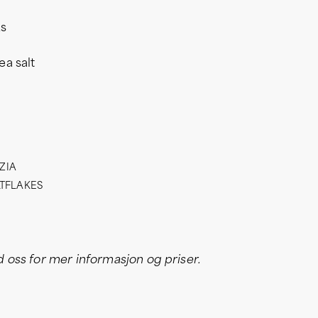
ks
ea salt
ZIA
LTFLAKES
oss for mer informasjon og priser.