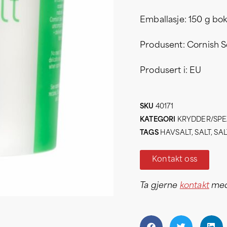
Emballasje: 150 g bo
Produsent: Cornish S
Produsert i: EU
SKU
40171
KATEGORI
KRYDDER/SPE
TAGS
HAVSALT
,
SALT
,
SA
Kontakt oss
Ta gjerne
kontakt
med 