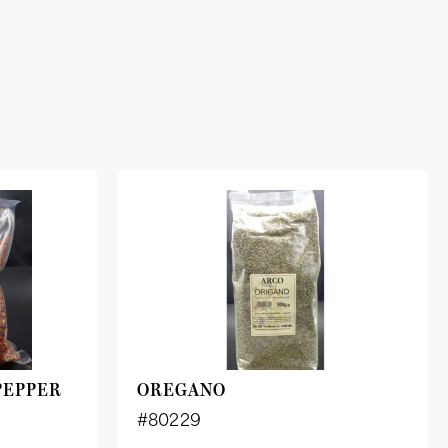
PEPPER
OREGANO
#80229