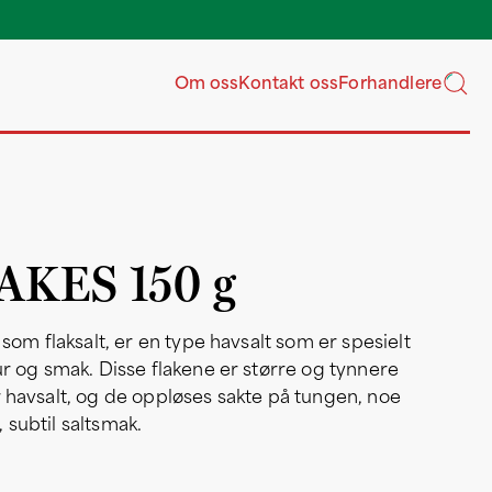
Våre grossister har l
ukentlig ove
Om oss
Kontakt oss
Forhandlere
AKES 150 g
t som flaksalt, er en type havsalt som er spesielt
tur og smak. Disse flakene er større og tynnere
r havsalt, og de oppløses sakte på tungen, noe
 subtil saltsmak.