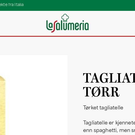
te fra Italia
TAGLIA
TØRR
Tørket tagliatelle
Tagliatelle er kjenne
enn spaghetti, men sm