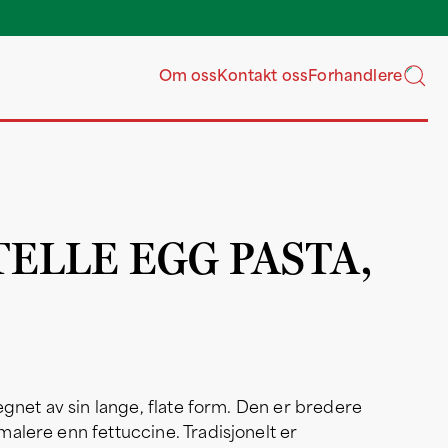
Våre gros
Om oss
Kontakt oss
Forhandlere
TELLE EGG PASTA,
tegnet av sin lange, flate form. Den er bredere
alere enn fettuccine. Tradisjonelt er