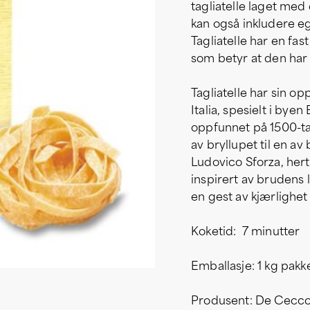
tagliatelle laget me
kan også inkludere eg
Tagliatelle har en fas
som betyr at den har 
Tagliatelle har sin o
Italia, spesielt i bye
oppfunnet på 1500-tal
av bryllupet til en a
Ludovico Sforza, hert
inspirert av brudens
en gest av kjærlighet 
Koketid: 7 minutter
Emballasje: 1 kg pakk
Produsent: De Cecc