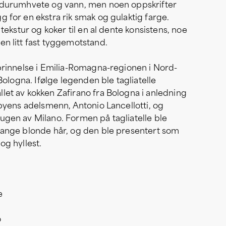
d durumhvete og vann, men noen oppskrifter
g for en ekstra rik smak og gulaktig farge.
t tekstur og koker til en al dente konsistens, noe
en litt fast tyggemotstand.
pprinnelse i Emilia-Romagna-regionen i Nord-
n Bologna. Ifølge legenden ble tagliatelle
let av kokken Zafirano fra Bologna i anledning
v byens adelsmenn, Antonio Lancellotti, og
ugen av Milano. Formen på tagliatelle ble
 lange blonde hår, og den ble presentert som
og hyllest.
e
o