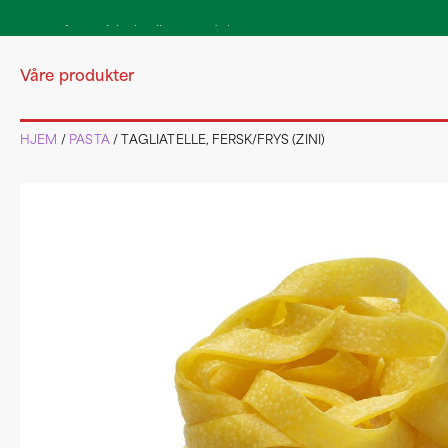
Autentiske kvalitetsprodukter
direkte fra Italia
Våre produkter
HJEM
/
PASTA
/ TAGLIATELLE, FERSK/FRYS (ZINI)