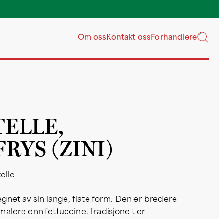
Våre grossister har l
ukentlig ove
Om oss
Kontakt oss
Forhandlere
TELLE,
RYS (ZINI)
telle
tegnet av sin lange, flate form. Den er bredere
alere enn fettuccine. Tradisjonelt er