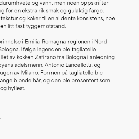
d durumhvete og vann, men noen oppskrifter
g for en ekstra rik smak og gulaktig farge.
t tekstur og koker til en al dente konsistens, noe
en litt fast tyggemotstand.
pprinnelse i Emilia-Romagna-regionen i Nord-
n Bologna. Ifølge legenden ble tagliatelle
let av kokken Zafirano fra Bologna i anledning
v byens adelsmenn, Antonio Lancellotti, og
ugen av Milano. Formen på tagliatelle ble
 lange blonde hår, og den ble presentert som
og hyllest.
r