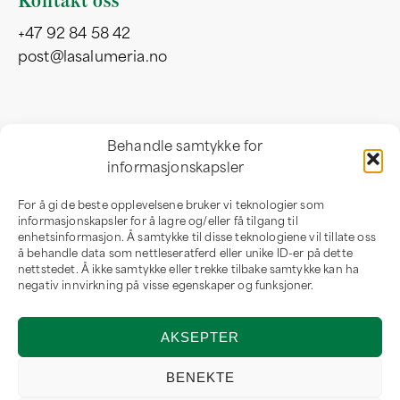
+47 92 84 58 42
post@lasalumeria.no
Besøksadresse
Behandle samtykke for
informasjonskapsler
Professor Birkelandsvei 32 b
1081 Oslo
For å gi de beste opplevelsene bruker vi teknologier som
Norge
informasjonskapsler for å lagre og/eller få tilgang til
enhetsinformasjon. Å samtykke til disse teknologiene vil tillate oss
å behandle data som nettleseratferd eller unike ID-er på dette
nettstedet. Å ikke samtykke eller trekke tilbake samtykke kan ha
negativ innvirkning på visse egenskaper og funksjoner.
Om oss
AKSEPTER
Om LaSalumeria
Forhandler
BENEKTE