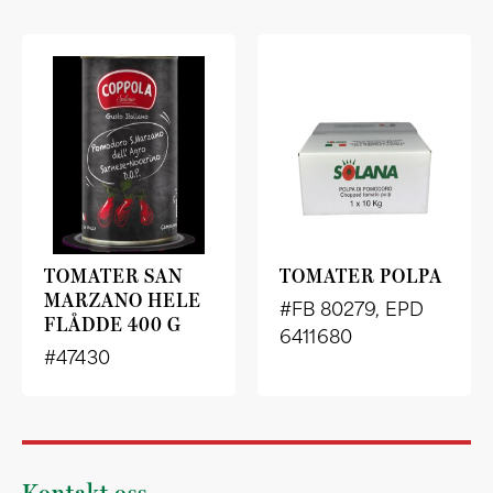
TOMATER SAN
TOMATER POLPA
MARZANO HELE
#FB 80279, EPD
FLÅDDE 400 G
6411680
#47430
Kontakt oss