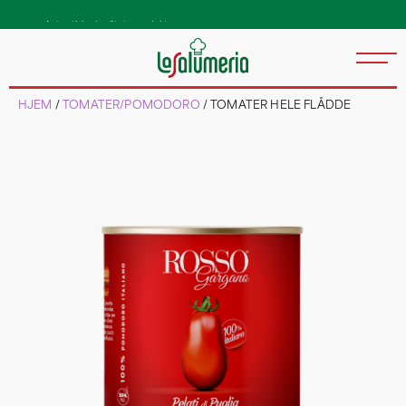
Autentiske kvalitetsprodukter
direkte fra Italia
HJEM
/
TOMATER/POMODORO
/ TOMATER HELE FLÅDDE