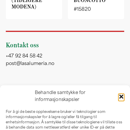
(TIDLIGERE
BUONCOTTO
MODENA)
#15820
Kontakt oss
+47 92 84 58 42
post@lasalumeria.no
Besøksadresse
Behandle samtykke for
informasjonskapsler
Professor Birkelandsvei 32 b
1081 Oslo
For å gi de beste opplevelsene bruker vi teknologier som
Norge
informasjonskapsler for å lagre og/eller få tilgang til
enhetsinformasjon. Å samtykke til disse teknologiene vil tillate oss
å behandle data som nettleseratferd eller unike ID-er på dette