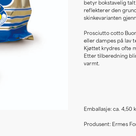
betyr bokstavelig talt
reflekterer den gru
skinkevarianten gjen
Prosciutto cotto Buon
eller dampes på lav 
Kjøttet krydres ofte
Etter tilberedning bli
varmt.
Emballasje: ca. 4,50 
Produsent: Ermes Fo