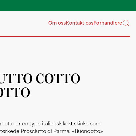
Om oss
Kontakt oss
Forhandlere
UTTO COTTO
OTTO
cotto er en type italiensk kokt skinke som
ufttørkede Prosciutto di Parma. «Buoncotto»