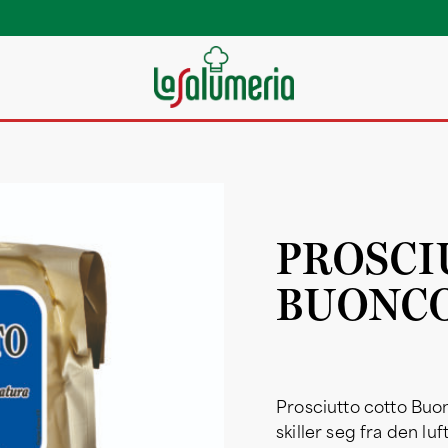
PROSCI
BUONC
Prosciutto cotto Buon
skiller seg fra den l