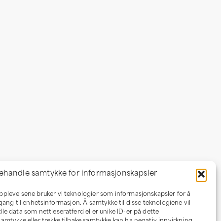
ehandle samtykke for informasjonskapsler
opplevelsene bruker vi teknologier som informasjonskapsler for å
Om oss
ilgang til enhetsinformasjon. Å samtykke til disse teknologiene vil
dle data som nettleseratferd eller unike ID-er på dette