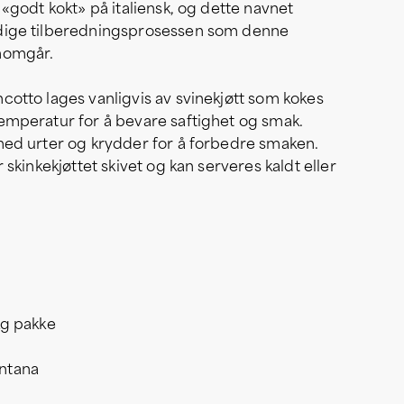
 «godt kokt» på italiensk, og dette navnet
ndige tilberedningsprosessen som denne
nomgår.
cotto lages vanligvis av svinekjøtt som kokes
temperatur for å bevare saftighet og smak.
 med urter og krydder for å forbedre smaken.
r skinkekjøttet skivet og kan serveres kaldt eller
kg pakke
ntana