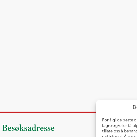
B
For å gi de beste 
Besøksadresse
lagre og/eller få t
tillate oss å behan