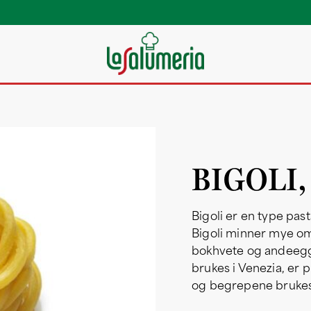
BIGOLI
Bigoli er en type past
Bigoli minner mye om 
bokhvete og andeegg b
brukes i Venezia, er p
og begrepene brukes