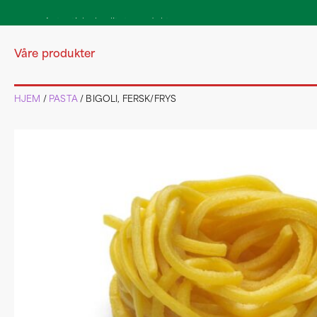
Autentiske kvalitetsprodukter
direkte fra Italia
Våre produkter
HJEM
/
PASTA
/ BIGOLI, FERSK/FRYS