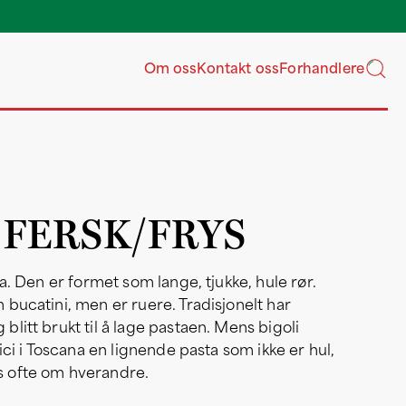
Våre grossister har l
ukentlig ove
Om oss
Kontakt oss
Forhandlere
, FERSK/FRYS
a. Den er formet som lange, tjukke, hule rør.
bucatini, men er ruere. Tradisjonelt har
litt brukt til å lage pastaen. Mens bigoli
ici i Toscana en lignende pasta som ikke er hul,
 ofte om hverandre.