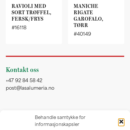
RAVIOLI MED
MANICHE
SORT TRØFFEL,
RIGATE
FERSK/FRYS
GAROFALO,
TØRR
#16118
#40149
Kontakt oss
+47 92 84 58 42
post@lasalumeria.no
Besøksadresse
Behandle samtykke for
informasjonskapsler
Professor Birkelandsvei 32 b