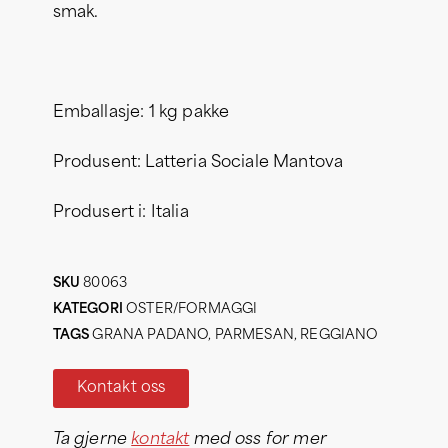
smak.
Emballasje: 1 kg pakke
Produsent: Latteria Sociale Mantova
Produsert i: Italia
SKU
80063
KATEGORI
OSTER/FORMAGGI
TAGS
GRANA PADANO
,
PARMESAN
,
REGGIANO
Kontakt oss
Ta gjerne
kontakt
med oss for mer