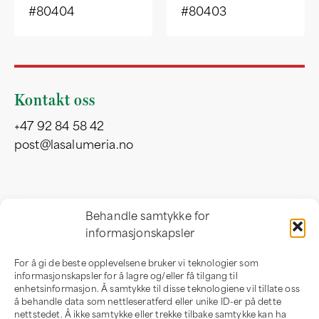
#80404
#80403
Kontakt oss
+47 92 84 58 42
post@lasalumeria.no
Besøksadresse
Behandle samtykke for
informasjonskapsler
Professor Birkelandsvei 32 b
1081 Oslo
For å gi de beste opplevelsene bruker vi teknologier som
Norge
informasjonskapsler for å lagre og/eller få tilgang til
enhetsinformasjon. Å samtykke til disse teknologiene vil tillate oss
å behandle data som nettleseratferd eller unike ID-er på dette
nettstedet. Å ikke samtykke eller trekke tilbake samtykke kan ha